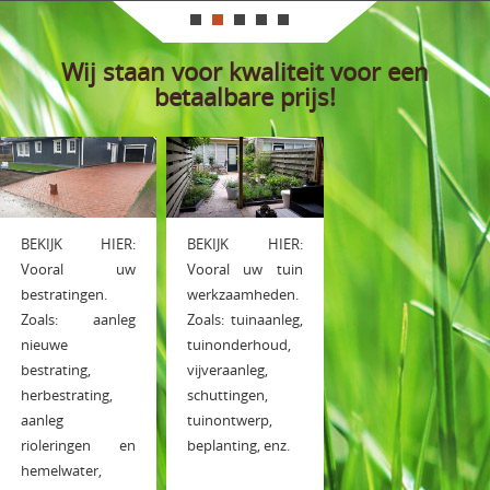
Wij staan voor kwaliteit voor een
betaalbare prijs!
Hoveniersbedrijf
Bijma
BEKIJK HIER:
BEKIJK HIER:
Vooral uw
Vooral uw tuin
bestratingen.
werkzaamheden.
Zoals: aanleg
Zoals: tuinaanleg,
nieuwe
tuinonderhoud,
bestrating,
vijveraanleg,
herbestrating,
schuttingen,
aanleg
tuinontwerp,
rioleringen en
beplanting, enz.
hemelwater,