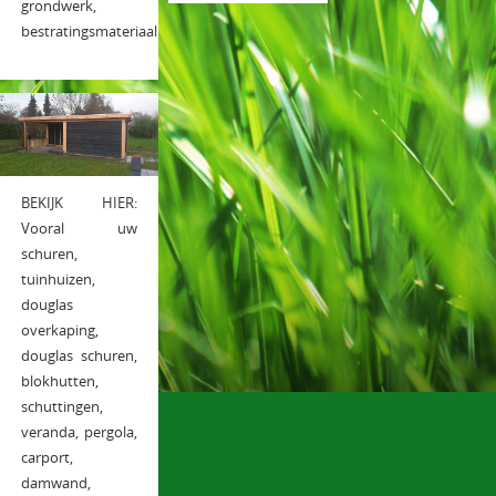
grondwerk,
bestratingsmateriaal.
BEKIJK HIER:
Vooral uw
schuren,
tuinhuizen,
douglas
overkaping,
douglas schuren,
blokhutten,
schuttingen,
veranda, pergola,
carport,
damwand,